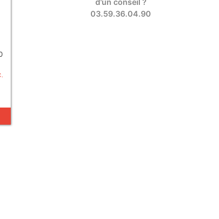
d'un conseil ?
03.59.36.04.90
0
C.