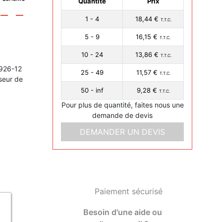
Quantité
Prix
1 - 4
18,44 €
T.T.C.
5 - 9
16,15 €
T.T.C.
10 - 24
13,86 €
T.T.C.
6926-12
25 - 49
11,57 €
T.T.C.
seur de
50 - inf
9,28 €
T.T.C.
Pour plus de quantité, faites nous une
demande de devis
DEMANDER UN DEVIS
Paiement sécurisé
Besoin d'une aide ou