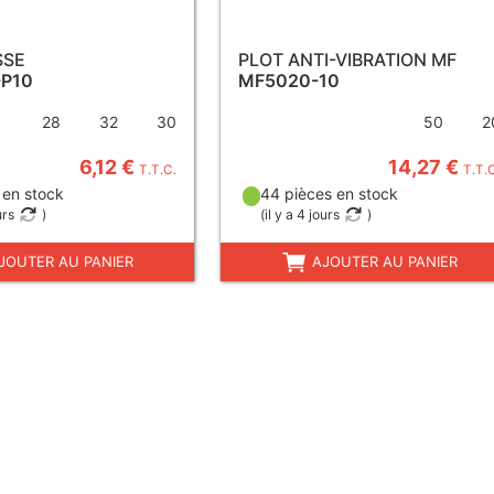
SSE
PLOT ANTI-VIBRATION MF
-P10
MF5020-10
28
32
30
50
2
6,12 €
14,27 €
T.T.C.
T.T.
 en stock
44 pièces en stock
urs
)
(
il y a 4 jours
)
JOUTER AU PANIER
AJOUTER AU PANIER