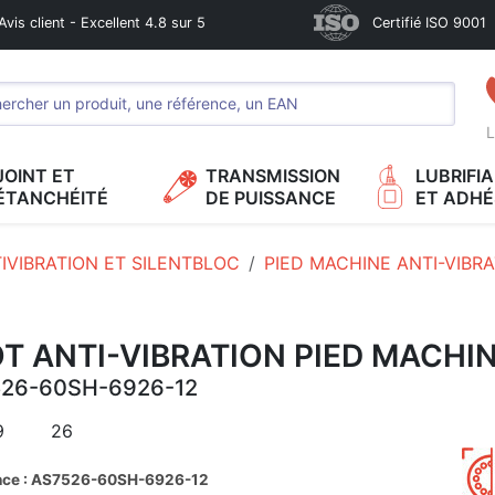
Avis client - Excellent 4.8 sur 5
Certifié ISO 9001
L
JOINT ET
TRANSMISSION
LUBRIFI
ÉTANCHÉITÉ
DE PUISSANCE
ET ADHÉ
IVIBRATION ET SILENTBLOC
PIED MACHINE ANTI-VIBR
T ANTI-VIBRATION PIED MACHI
26-60SH-6926-12
9
26
nce : AS7526-60SH-6926-12