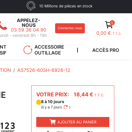
10 Millions de pièces en stock
APPELEZ-
0
NOUS
Connectez-vous
03 59 36 04 90
0,00 €
T.T.C.
undi - vendredi 8h - 19h
ANT
ACCESSOIRE
ACCÈS PRO
SIF
OUTILLAGE
ATION
AS7526-60SH-6926-12
NE
VOTRE PRIX:
18,44 €
T.T.C.
8 à 10 jours
(
il y a 7 jours
)
AJOUTER AU PANIER