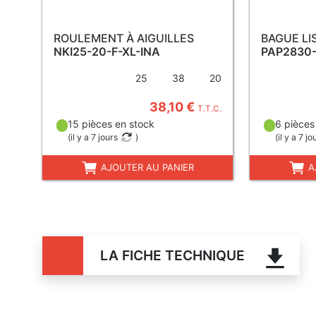
ROULEMENT À AIGUILLES
BAGUE LI
NKI25-20-F-XL-INA
PAP2830
25
38
20
38,10 €
T.T.C.
15 pièces en stock
6 pièces
(
il y a 7 jours
)
(
il y a 7 jo
AJOUTER AU PANIER
A
LA FICHE TECHNIQUE