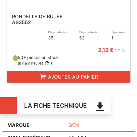
RONDELLE DE BUTÉE
AS3552
Diam. intérieur
Diam. extérieur
Epaisseur
35
52
1
2,12 €
T.T.C.
50+ pièces en stock
(
il y a 9 heures
)
AJOUTER AU PANIER
LA FICHE TECHNIQUE
MARQUE
GEN