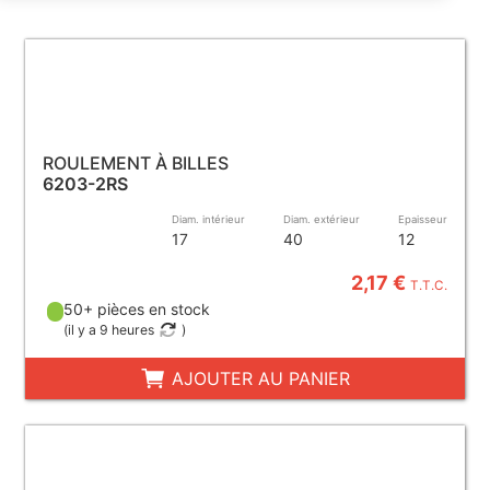
ROULEMENT À BILLES
6203-2RS
Diam. intérieur
Diam. extérieur
Epaisseur
17
40
12
2,17 €
T.T.C.
50+ pièces en stock
(
il y a 9 heures
)
AJOUTER AU PANIER