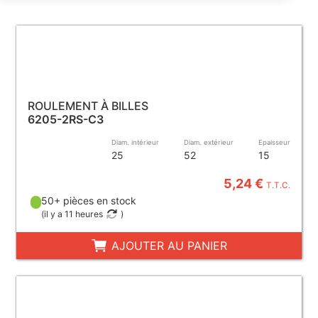
ROULEMENT À BILLES
6205-2RS-C3
Diam. intérieur
Diam. extérieur
Epaisseur
25
52
15
5,24 €
T.T.C.
50+ pièces en stock
(
il y a 11 heures
)
AJOUTER AU PANIER