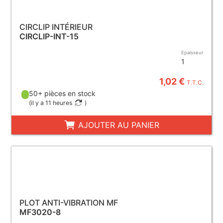
CIRCLIP INTÉRIEUR
CIRCLIP-INT-15
Epaisseur
1
1,02 €
T.T.C.
50+ pièces en stock
(
il y a 11 heures
)
AJOUTER AU PANIER
PLOT ANTI-VIBRATION MF
MF3020-8