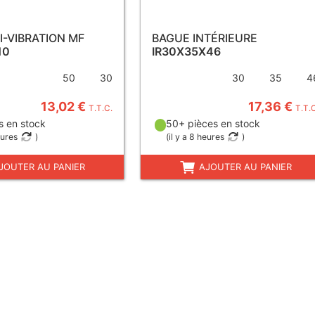
I-VIBRATION MF
BAGUE INTÉRIEURE
10
IR30X35X46
50
30
30
35
4
13,02 €
17,36 €
T.T.C.
T.T.
s en stock
50+ pièces en stock
eures
)
(
il y a 8 heures
)
JOUTER AU PANIER
AJOUTER AU PANIER