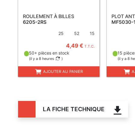
ROULEMENT À BILLES
PLOT ANT
6205-2RS
MF5030-
25
52
15
4,49 €
T.T.C.
50+ pièces en stock
15 pièce
(
il y a 8 heures
)
(
il y a 8 h
AJOUTER AU PANIER
A
LA FICHE TECHNIQUE