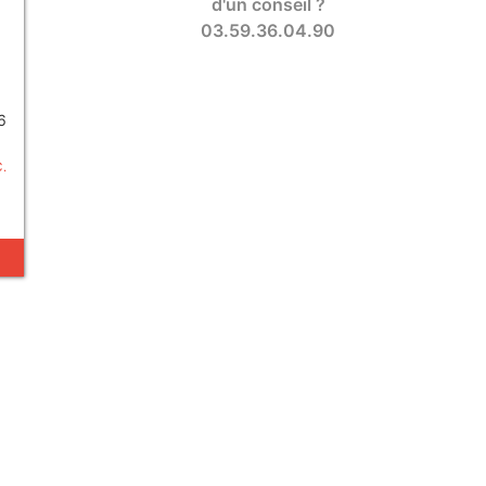
d'un conseil ?
03.59.36.04.90
6
C.