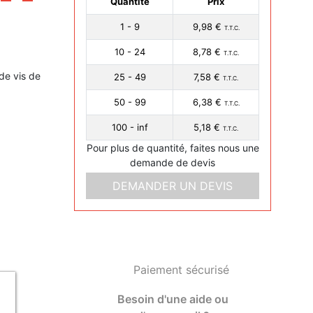
Quantité
Prix
1 - 9
9,98 €
T.T.C.
10 - 24
8,78 €
T.T.C.
de vis de
25 - 49
7,58 €
T.T.C.
50 - 99
6,38 €
T.T.C.
100 - inf
5,18 €
T.T.C.
Pour plus de quantité, faites nous une
demande de devis
DEMANDER UN DEVIS
Paiement sécurisé
Besoin d'une aide ou