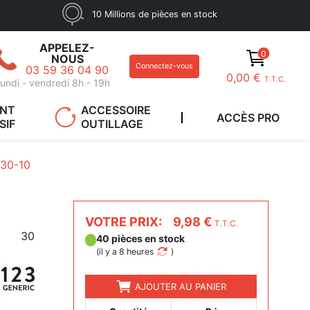
10 Millions de pièces en stock
APPELEZ-
0
NOUS
Connectez-vous
03 59 36 04 90
0,00 €
T.T.C.
undi - vendredi 8h - 19h
ANT
ACCESSOIRE
ACCÈS PRO
SIF
OUTILLAGE
30-10
VOTRE PRIX:
9,98 €
T.T.C.
30
40 pièces en stock
(
il y a 8 heures
)
AJOUTER AU PANIER