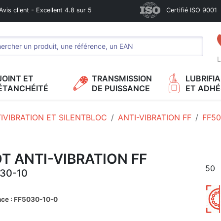
Avis client - Excellent 4.8 sur 5
Certifié ISO 9001
L
JOINT ET
TRANSMISSION
LUBRIFI
ÉTANCHÉITÉ
DE PUISSANCE
ET ADHÉ
IVIBRATION ET SILENTBLOC
ANTI-VIBRATION FF
FF50
T ANTI-VIBRATION FF
50
30-10
nce : FF5030-10-0