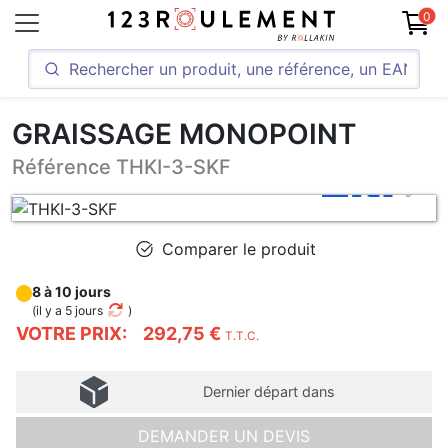
0
GRAISSAGE MONOPOINT
Référence THKI-3-SKF
Comparer le produit
8 à 10 jours
(
il y a 5 jours
)
VOTRE PRIX:
292,75 €
T.T.C.
Dernier départ dans
DEMANDER UN DEVIS