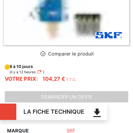
Comparer le produit
8 à 10 jours
(
il y a 12 heures
)
VOTRE PRIX:
104,27 €
T.T.C.
DEMANDER UN DEVIS
LA FICHE TECHNIQUE
MARQUE
SKF