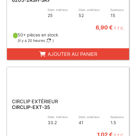
6205-2RSH-SKF
Diam. intérieur
Diam. extérieur
Epaisseur
25
52
15
6,90 €
T.T.C.
50+ pièces en stock
(
il y a 20 heures
)
AJOUTER AU PANIER
CIRCLIP EXTÉRIEUR
CIRCLIP-EXT-35
Diam. intérieur
Diam. extérieur
Epaisseur
33.2
41
1.5
1,02 €
T.T.C.