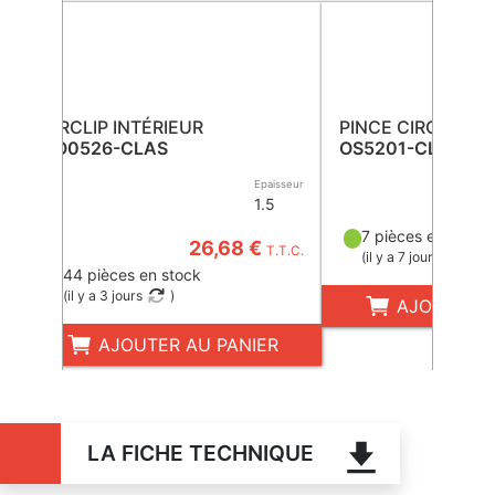
CIRCLIP INTÉRIEUR
PINCE CIRCLIP
CO0526-CLAS
OS5201-CLAS
Epaisseur
1.5
7 pièces en stock
26,68 €
T.T.C.
(
il y a 7 jours
)
44 pièces en stock
(
il y a 3 jours
)
AJOUTER A
AJOUTER AU PANIER
LA FICHE TECHNIQUE