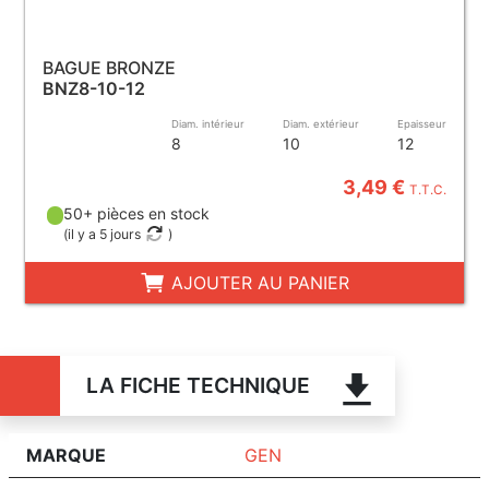
BAGUE BRONZE
BNZ8-10-12
Diam. intérieur
Diam. extérieur
Epaisseur
8
10
12
3,49 €
T.T.C.
50+ pièces en stock
(
il y a 5 jours
)
AJOUTER AU PANIER
LA FICHE TECHNIQUE
MARQUE
GEN