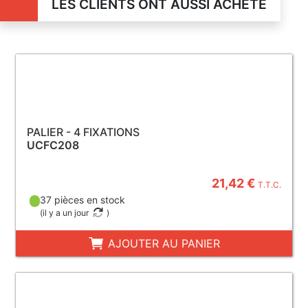
LES CLIENTS ONT AUSSI ACHETÉ
PALIER - 4 FIXATIONS
UCFC208
21,42 €
T.T.C.
37 pièces en stock
(
il y a un jour
)
AJOUTER AU PANIER