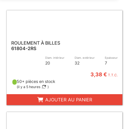
ROULEMENT À BILLES
61804-2RS
Diam. intérieur
Diam. extérieur
Epaisseur
20
32
7
3,38 €
T.T.C.
50+ pièces en stock
(
il y a 5 heures
)
AJOUTER AU PANIER