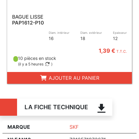
BAGUE LISSE
PAP1612-P10
Diam. intérieur
Diam. extérieur
Epaisseur
16
18
12
1,39 €
T.T.C.
10 pièces en stock
(
il y a 5 heures
)
AJOUTER AU PANIER
LA FICHE TECHNIQUE
MARQUE
SKF