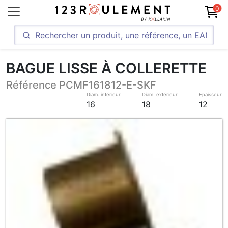
0
BAGUE LISSE À COLLERETTE
Référence PCMF161812-E-SKF
Diam. intérieur
Diam. extérieur
Epaisseur
16
18
12