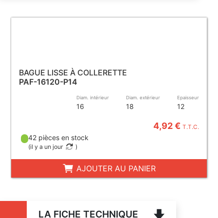
BAGUE LISSE À COLLERETTE
PAF-16120-P14
Diam. intérieur
Diam. extérieur
Epaisseur
16
18
12
4,92 €
T.T.C.
42 pièces en stock
(
il y a un jour
)
AJOUTER AU PANIER
LA FICHE TECHNIQUE