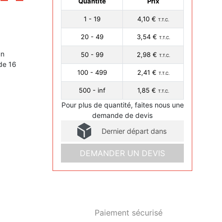
Quantité
Prix
1 - 19
4,10 €
T.T.C.
20 - 49
3,54 €
T.T.C.
un
50 - 99
2,98 €
T.T.C.
de 16
100 - 499
2,41 €
T.T.C.
500 - inf
1,85 €
T.T.C.
Pour plus de quantité, faites nous une
demande de devis
Dernier départ dans
DEMANDER UN DEVIS
Paiement sécurisé