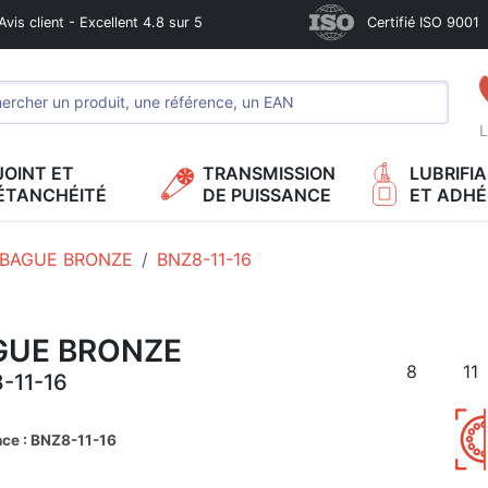
Avis client - Excellent 4.8 sur 5
Certifié ISO 9001
L
JOINT ET
TRANSMISSION
LUBRIFI
ÉTANCHÉITÉ
DE PUISSANCE
ET ADHÉ
BAGUE BRONZE
BNZ8-11-16
GUE BRONZE
8
11
-11-16
ce : BNZ8-11-16