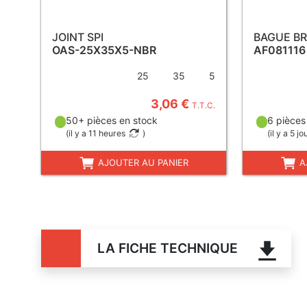
JOINT SPI
BAGUE B
OAS-25X35X5-NBR
AF081116
25
35
5
3,06 €
T.T.C.
50+ pièces en stock
6 pièces
(
il y a 11 heures
)
(
il y a 5 jo
AJOUTER AU PANIER
A
LA FICHE TECHNIQUE