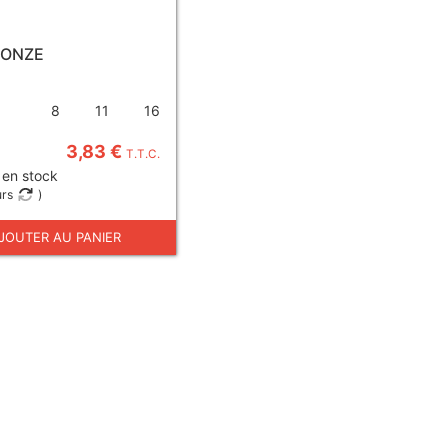
RONZE
8
11
16
3,83 €
T.T.C.
 en stock
urs
)
JOUTER AU PANIER