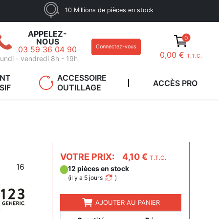
10 Millions de pièces en stock
APPELEZ-
0
NOUS
Connectez-vous
03 59 36 04 90
0,00 €
T.T.C.
undi - vendredi 8h - 19h
ANT
ACCESSOIRE
ACCÈS PRO
SIF
OUTILLAGE
VOTRE PRIX:
4,10 €
T.T.C.
16
12 pièces en stock
(
il y a 5 jours
)
AJOUTER AU PANIER