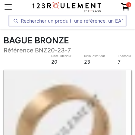
0
BAGUE BRONZE
Référence BNZ20-23-7
Diam. intérieur
Diam. extérieur
Epaisseur
20
23
7