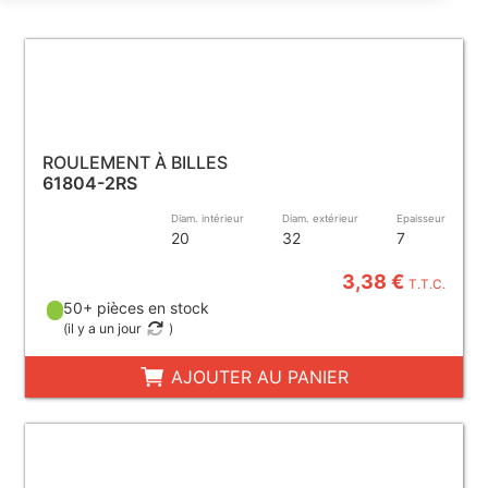
ROULEMENT À BILLES
61804-2RS
Diam. intérieur
Diam. extérieur
Epaisseur
20
32
7
3,38 €
T.T.C.
50+ pièces en stock
(
il y a un jour
)
AJOUTER AU PANIER