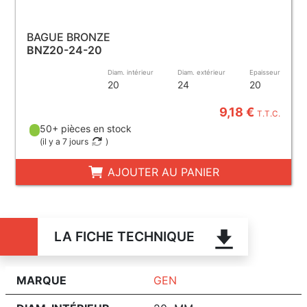
BAGUE BRONZE
BNZ20-24-20
Diam. intérieur
Diam. extérieur
Epaisseur
20
24
20
9,18 €
T.T.C.
50+ pièces en stock
(
il y a 7 jours
)
AJOUTER AU PANIER
LA FICHE TECHNIQUE
MARQUE
GEN