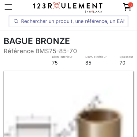
0
BAGUE BRONZE
Référence BMS75-85-70
Diam. intérieur
Diam. extérieur
Epaisseur
75
85
70