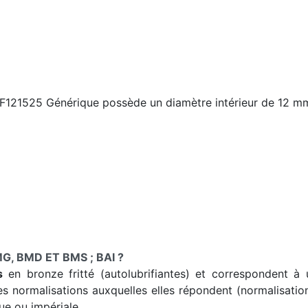
F121525 Générique possède un diamètre intérieur de 12 mm
G, BMD ET BMS ; BAI ?
s
en bronze fritté (autolubrifiantes) et correspondent à un
es normalisations auxquelles elles répondent (normalisatio
ue ou impériale.