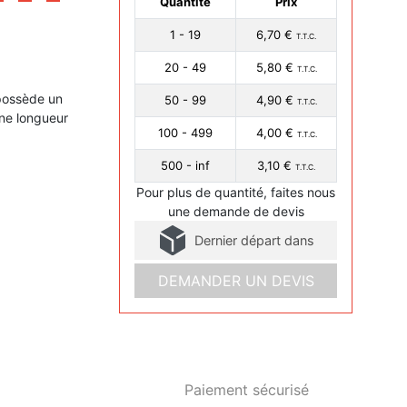
Quantité
Prix
1 - 19
6,70 €
T.T.C.
20 - 49
5,80 €
T.T.C.
possède un
50 - 99
4,90 €
T.T.C.
une longueur
100 - 499
4,00 €
T.T.C.
500 - inf
3,10 €
T.T.C.
Pour plus de quantité, faites nous
une demande de devis
Dernier départ dans
DEMANDER UN DEVIS
Paiement sécurisé