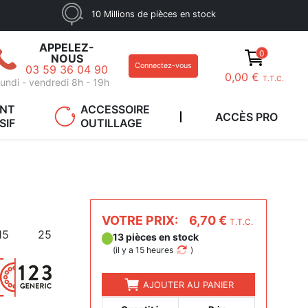
10 Millions de pièces en stock
APPELEZ-
0
NOUS
Connectez-vous
03 59 36 04 90
0,00 €
T.T.C.
undi - vendredi 8h - 19h
ANT
ACCESSOIRE
ACCÈS PRO
SIF
OUTILLAGE
VOTRE PRIX:
6,70 €
T.T.C.
15
25
13 pièces en stock
(
il y a 15 heures
)
AJOUTER AU PANIER