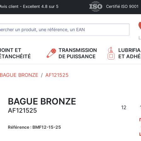
Avis client - Excellent 4.8 sur 5
Certifié ISO 9001
L
JOINT ET
TRANSMISSION
LUBRIFI
ÉTANCHÉITÉ
DE PUISSANCE
ET ADHÉ
BAGUE BRONZE
AF121525
BAGUE BRONZE
12
AF121525
Référence : BMF12-15-25