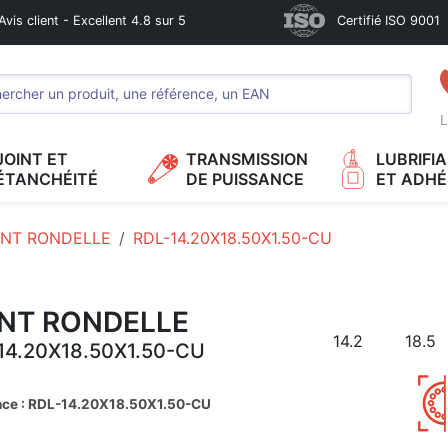
Avis client - Excellent 4.8 sur 5
Certifié ISO 9001
L
JOINT ET
TRANSMISSION
LUBRIFI
ÉTANCHÉITÉ
DE PUISSANCE
ET ADHÉ
INT RONDELLE
RDL-14.20X18.50X1.50-CU
INT RONDELLE
14.2
18.5
14.20X18.50X1.50-CU
nce : RDL-14.20X18.50X1.50-CU