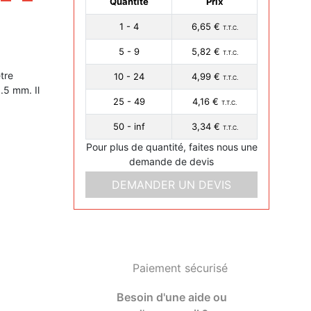
Quantité
Prix
1 - 4
6,65 €
T.T.C.
5 - 9
5,82 €
T.T.C.
tre
10 - 24
4,99 €
T.T.C.
.5 mm. Il
25 - 49
4,16 €
T.T.C.
50 - inf
3,34 €
T.T.C.
Pour plus de quantité, faites nous une
demande de devis
DEMANDER UN DEVIS
Paiement sécurisé
Besoin d'une aide ou