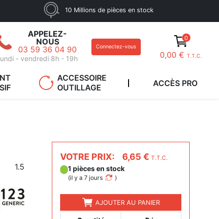
10 Millions de pièces en stock
APPELEZ-
0
NOUS
Connectez-vous
03 59 36 04 90
0,00 €
T.T.C.
undi - vendredi 8h - 19h
ANT
ACCESSOIRE
ACCÈS PRO
SIF
OUTILLAGE
VOTRE PRIX:
6,65 €
T.T.C.
1.5
1 pièces en stock
(
il y a 7 jours
)
AJOUTER AU PANIER