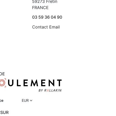
59273 Fretin
FRANCE
03 59 36 04 90
Contact Email
DE
ce
EUR
 SUR