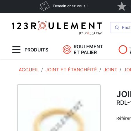
Demain chez vous !
ROULEMENT
PRODUITS
ET PALIER
ACCUEIL
JOINT ET ÉTANCHÉITÉ
JOINT
JO
JO
RDL-
Référe