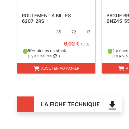
ROULEMENT À BILLES
BAGUE B
6207-2RS
BNZ45-5
35
72
17
6,02 €
T.T.C.
50+ pièces en stock
2 pièces
(
il y a 3 heures
)
(
il y a 5 jo
AJOUTER AU PANIER
A
LA FICHE TECHNIQUE