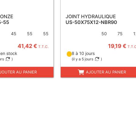
RONZE
JOINT HYDRAULIQUE
5-55
US-50X75X12-NBR90
45
55
55
50
75
1
41,42 €
19,19 €
T.T.C.
T.T.
 en stock
8 à 10 jours
urs
)
(
il y a 5 jours
)
JOUTER AU PANIER
AJOUTER AU PANIER