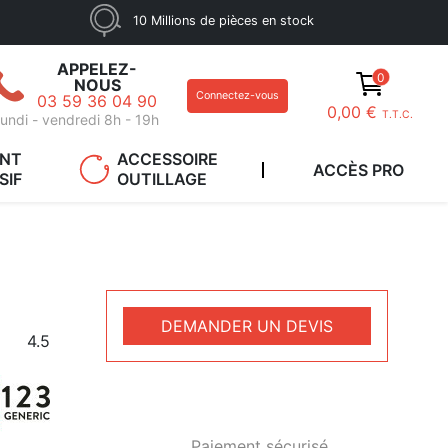
10 Millions de pièces en stock
APPELEZ-
0
NOUS
Connectez-vous
03 59 36 04 90
0,00 €
T.T.C.
undi - vendredi 8h - 19h
ANT
ACCESSOIRE
ACCÈS PRO
SIF
OUTILLAGE
DEMANDER UN DEVIS
4.5
Paiement sécurisé