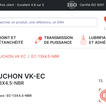
Avis client - Excellent 4.8 sur 5
Certifié ISO 9001
L
JOINT ET
TRANSMISSION
LUBRIFI
ÉTANCHÉITÉ
DE PUISSANCE
ET ADHÉ
UCHON VK EC
EC-13X4.5-NBR
UCHON VK-EC
13
3X4.5-NBR
nce : EC-13X4.5-NBR