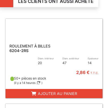
LES CLIENTS ONT AUSSI ACHETÉ
ROULEMENT À BILLES
6204-2RS
Diam. intérieur
Diam. extérieur
Epaisseur
20
47
14
2,86 €
T.T.C.
50+ pièces en stock
(
il y a 14 heures
)
AJOUTER AU PANIER