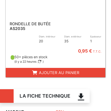
RONDELLE DE BUTÉE
AS2035
Diam. intérieur
Diam. extérieur
Epaisseur
20
35
1
0,95 €
T.T.C.
50+ pièces en stock
(
il y a 22 heures
)
AJOUTER AU PANIER
LA FICHE TECHNIQUE