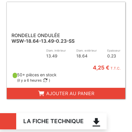
RONDELLE ONDULÉE
WSW-18.64-13.49-0.23-SS
Diam. intérieur
Diam. extérieur
Epaisseur
13.49
18.64
0.23
4,25 €
T.T.C.
50+ pièces en stock
(
il y a 6 heures
)
AJOUTER AU PANIER
LA FICHE TECHNIQUE