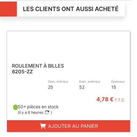
LES CLIENTS ONT AUSSI ACHETÉ
ROULEMENT À BILLES
6205-ZZ
Diam. intérieur
Diam. extérieur
Epaisseur
25
52
15
4,78 €
T.T.C.
50+ pièces en stock
(
il y a 6 heures
)
AJOUTER AU PANIER