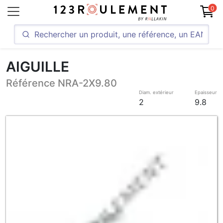
0
AIGUILLE
Référence NRA-2X9.80
Diam. extérieur
Epaisseur
2
9.8