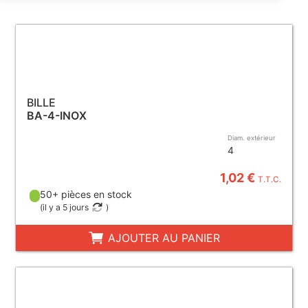
BILLE
BA-4-INOX
Diam. extérieur
4
1,02 €
T.T.C.
50+ pièces en stock
(
il y a 5 jours
)
AJOUTER AU PANIER