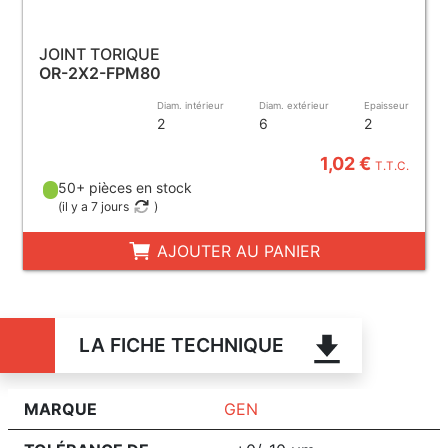
JOINT TORIQUE
OR-2X2-FPM80
Diam. intérieur
Diam. extérieur
Epaisseur
2
6
2
1,02 €
T.T.C.
50+ pièces en stock
(
il y a 7 jours
)
AJOUTER AU PANIER
LA FICHE TECHNIQUE
MARQUE
GEN