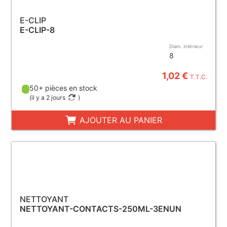
E-CLIP
E-CLIP-8
Diam. intérieur
8
1,02 €
T.T.C.
50+ pièces en stock
(
il y a 2 jours
)
AJOUTER AU PANIER
NETTOYANT
NETTOYANT-CONTACTS-250ML-3ENUN