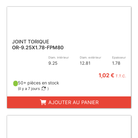
JOINT TORIQUE
OR-9.25X1.78-FPM80
Diam. intérieur
Diam. extérieur
Epaisseur
9.25
12.81
1.78
1,02 €
T.T.C.
50+ pièces en stock
(
il y a 7 jours
)
AJOUTER AU PANIER