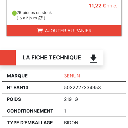
11,22 €
T.T.C.
26 pièces en stock
(
il y a 2 jours
)
AJOUTER AU PANIER
LA FICHE TECHNIQUE
MARQUE
3ENUN
N° EAN13
5032227334953
POIDS
219 G
CONDITIONNEMENT
1
TYPE D'EMBALLAGE
BIDON