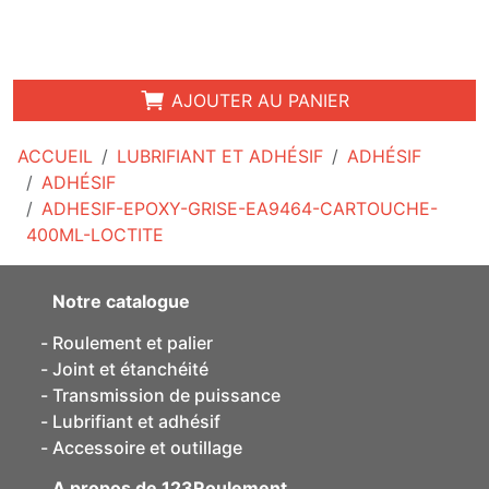
AJOUTER AU PANIER
ACCUEIL
LUBRIFIANT ET ADHÉSIF
ADHÉSIF
ADHÉSIF
ADHESIF-EPOXY-GRISE-EA9464-CARTOUCHE-
400ML-LOCTITE
Notre catalogue
Roulement et palier
Joint et étanchéité
Transmission de puissance
Lubrifiant et adhésif
Accessoire et outillage
A propos de 123Roulement