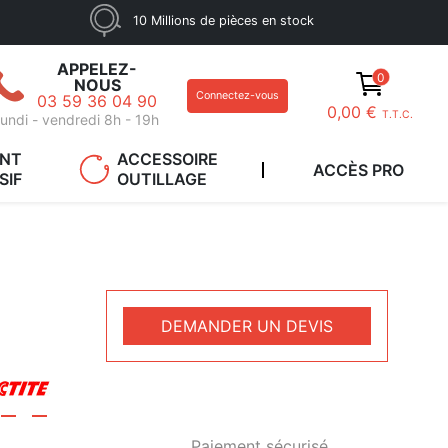
10 Millions de pièces en stock
APPELEZ-
0
NOUS
Connectez-vous
03 59 36 04 90
0,00 €
T.T.C.
undi - vendredi 8h - 19h
ANT
ACCESSOIRE
ACCÈS PRO
SIF
OUTILLAGE
DEMANDER UN DEVIS
Paiement sécurisé