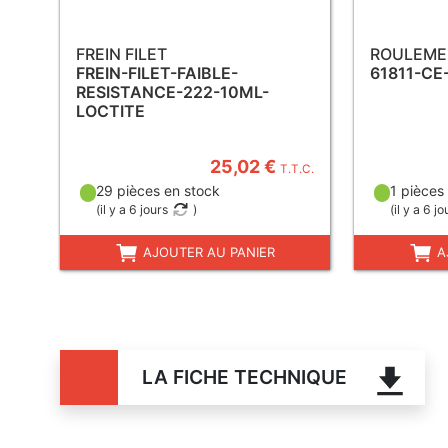
FREIN FILET
ROULEMEN
FREIN-FILET-FAIBLE-
61811-CE
RESISTANCE-222-10ML-
LOCTITE
25,02 €
T.T.C.
29 pièces en stock
1 pièces
(
il y a 6 jours
)
(
il y a 6 jo
AJOUTER AU PANIER
A
LA FICHE TECHNIQUE