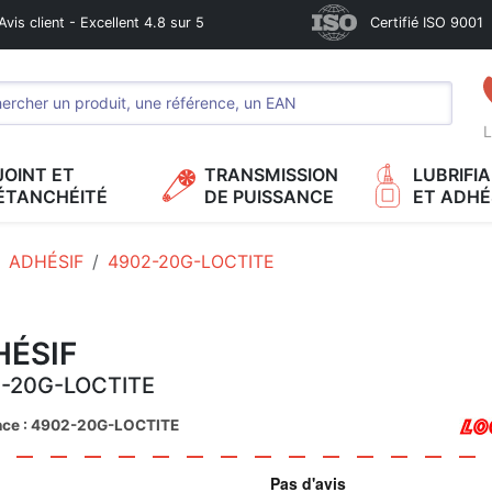
Avis client - Excellent 4.8 sur 5
Certifié ISO 9001
L
JOINT ET
TRANSMISSION
LUBRIFI
ÉTANCHÉITÉ
DE PUISSANCE
ET ADHÉ
ADHÉSIF
4902-20G-LOCTITE
HÉSIF
-20G-LOCTITE
nce : 4902-20G-LOCTITE