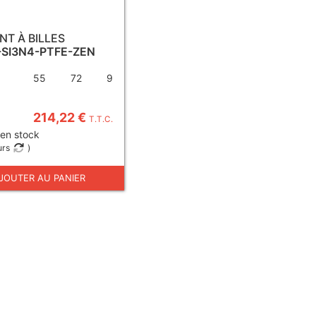
T À BILLES
-SI3N4-PTFE-ZEN
55
72
9
214,22 €
T.T.C.
 en stock
urs
)
JOUTER AU PANIER