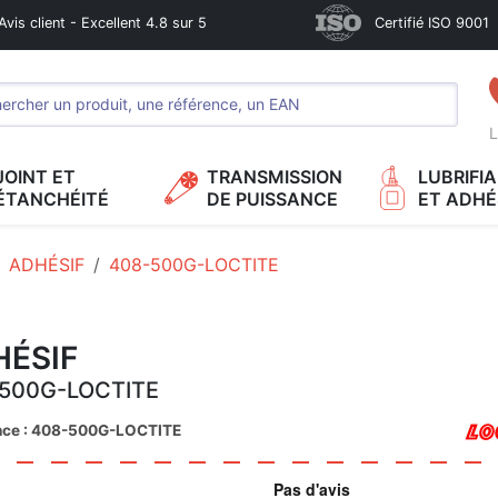
Avis client - Excellent 4.8 sur 5
Certifié ISO 9001
L
JOINT ET
TRANSMISSION
LUBRIFI
ÉTANCHÉITÉ
DE PUISSANCE
ET ADHÉ
ADHÉSIF
408-500G-LOCTITE
HÉSIF
500G-LOCTITE
nce : 408-500G-LOCTITE