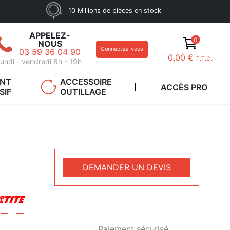
10 Millions de pièces en stock
APPELEZ-
0
NOUS
Connectez-vous
03 59 36 04 90
0,00 €
T.T.C.
undi - vendredi 8h - 19h
ANT
ACCESSOIRE
ACCÈS PRO
SIF
OUTILLAGE
DEMANDER UN DEVIS
Paiement sécurisé