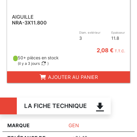
AIGUILLE
NRA-3X11.800
Diam. extérieur
Epaisseur
3
11.8
2,08 €
T.T.C.
50+ pièces en stock
(
il y a 3 jours
)
AJOUTER AU PANIER
LA FICHE TECHNIQUE
MARQUE
GEN