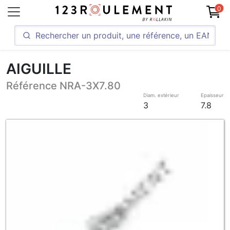
0
AIGUILLE
Référence NRA-3X7.80
Diam. extérieur
Epaisseur
3
7.8